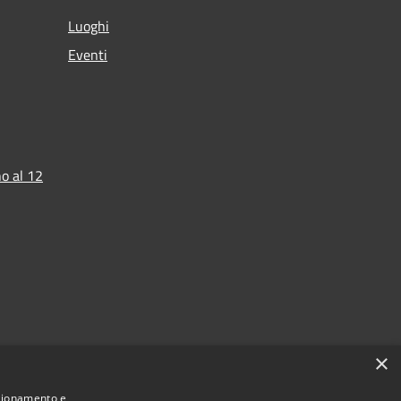
Luoghi
Eventi
o al 12
×
nzionamento e