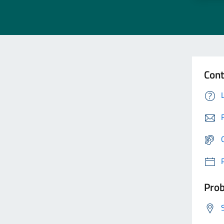
Cont
Prob