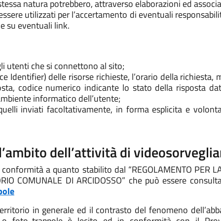
o stessa natura potrebbero, attraverso elaborazioni ed associ
essere utilizzati per l’accertamento di eventuali responsabilit
 su eventuali link.
i utenti che si connettono al sito;
 Identifier) delle risorse richieste, l’orario della richiesta, 
sta, codice numerico indicante lo stato della risposta data
’ambiente informatico dell’utente;
quelli inviati facoltativamente, in forma esplicita e volont
ll’ambito dell’attività di videosorveglia
ata in conformità a quanto stabilito dal “REGOLAMENTO P
IO COMUNALE DI ARCIDOSSO” che può essere consultato 
pole
territorio in generale ed il contrasto del fenomeno dell’abban
re o foto-trappole è lecito ed in conformità con il Pr