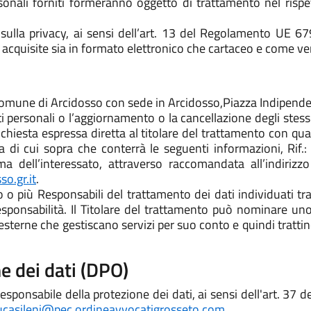
sonali forniti formeranno oggetto di trattamento nel risp
sulla privacy, ai sensi dell’art. 13 del Regolamento UE 6
 acquisite sia in formato elettronico che cartaceo e come v
 il comune di Arcidosso con sede in Arcidosso,Piazza Indipend
 personali o l’aggiornamento o la cancellazione degli stessi e
e richiesta espressa diretta al titolare del trattamento co
sta di cui sopra che conterrà le seguenti informazioni, Rif
rma dell’interessato, attraverso raccomandata all’indirizz
o.gr.it
.
 o più Responsabili del trattamento dei dati individuati t
sponsabilità. Il Titolare del trattamento può nominare un
 esterne che gestiscano servizi per suo conto e quindi trattino
e dei dati (DPO)
ponsabile della protezione dei dati, ai sensi dell'art. 37 de
ucasileni@pec.ordineavvocatigrosseto.com