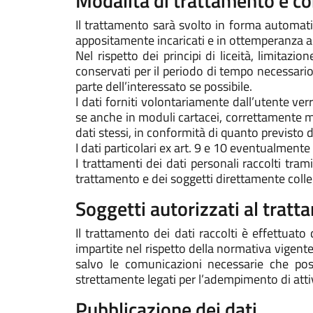
Modalità di trattamento e c
Il trattamento sarà svolto in forma automati
appositamente incaricati e in ottemperanza a
Nel rispetto dei principi di liceità, limitaz
conservati per il periodo di tempo necessario p
parte dell’interessato se possibile.
I dati forniti volontariamente dall’utente ver
se anche in moduli cartacei, correttamente ma
dati stessi, in conformità di quanto previsto 
I dati particolari ex art. 9 e 10 eventualmente
I trattamenti dei dati personali raccolti tra
trattamento e dei soggetti direttamente colleg
Soggetti autorizzati al trat
Il trattamento dei dati raccolti è effettuat
impartite nel rispetto della normativa vigent
salvo le comunicazioni necessarie che poss
strettamente legati per l’adempimento di attivit
Pubblicazione dei dati