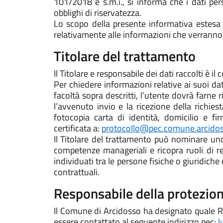
101/2018 e s.m.i., si informa che i dati per
obblighi di riservatezza.
Lo scopo della presente informativa estesa 
relativamente alle informazioni che verranno
Titolare del trattamento
Il Titolare e responsabile dei dati raccolti è
Per chiedere informazioni relative ai suoi dati
facoltà sopra descritti, l’utente dovrà farn
l’avvenuto invio e la ricezione della richie
fotocopia carta di identità, domicilio e fi
certificata a:
protocollo@pec.comune.arcidoss
Il Titolare del trattamento può nominare uno
competenze manageriali e ricopra ruoli di re
individuati tra le persone fisiche o giuridiche
contrattuali.
Responsabile della protezion
Il Comune di Arcidosso ha designato quale Res
essere contattato al seguente indirizzo pec:
l