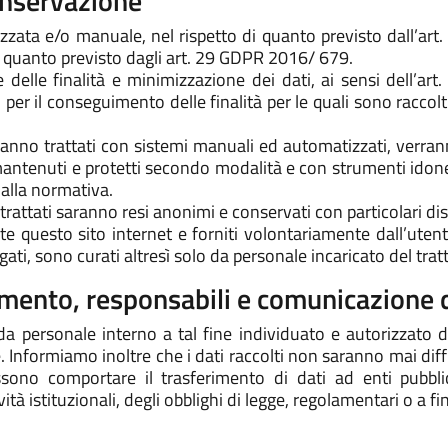
onservazione
zzata e/o manuale, nel rispetto di quanto previsto dall’a
 quanto previsto dagli art. 29 GDPR 2016/ 679.
ione delle finalità e minimizzazione dei dati, ai sensi dell’
er il conseguimento delle finalità per le quali sono raccolti
ranno trattati con sistemi manuali ed automatizzati, verrann
ntenuti e protetti secondo modalità e con strumenti idonei 
dalla normativa.
 trattati saranno resi anonimi e conservati con particolari dis
mite questo sito internet e forniti volontariamente dall’uten
ati, sono curati altresì solo da personale incaricato del tra
tamento, responsabili e comunicazione d
o da personale interno a tal fine individuato e autorizzato 
e. Informiamo inoltre che i dati raccolti non saranno mai d
ono comportare il trasferimento di dati ad enti pubblici
à istituzionali, degli obblighi di legge, regolamentari o a fini