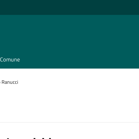
il Comune
o Ranucci