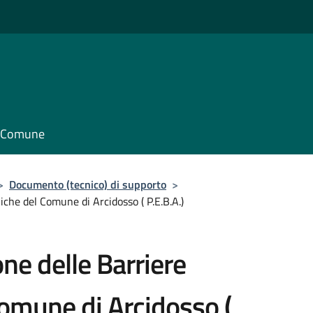
il Comune
>
Documento (tecnico) di supporto
>
iche del Comune di Arcidosso ( P.E.B.A.)
one delle Barriere
Comune di Arcidosso (