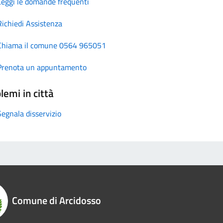
Leggi le domande frequenti
Richiedi Assistenza
Chiama il comune 0564 965051
Prenota un appuntamento
lemi in città
Segnala disservizio
Comune di Arcidosso